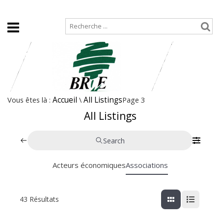
Accueil
Plan de site
Vous êtes là :
Accueil
\
All Listings
Page 3
All Listings
Search
Acteurs économiques
Associations
43
Résultats