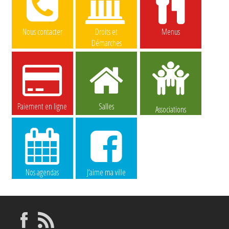
Nous contacter
Droits et
Menus
Démarches
Paiement en ligne
Salles
Associations
Nos agendas
J’aime ma ville