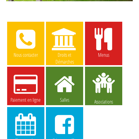
Nous contacter
Droits et
Menus
Démarches
Paiement en ligne
Salles
Associations