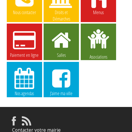
Nous contacter
Droits et
Menus
Démarches
Paiement en ligne
Salles
Associations
Nos agendas
J’aime ma ville
Contacter votre mairie