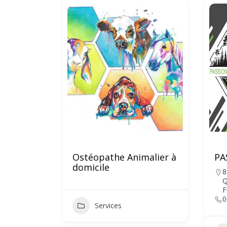
Ostéopathe Animalier à
PA
domicile
8
Q
F
0
Services