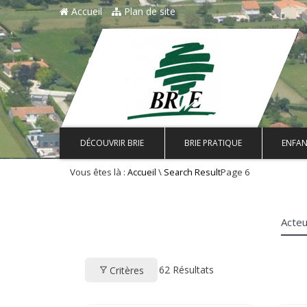
Accueil
Plan de site
DÉCOUVRIR BRIE
BRIE PRATIQUE
ENFAN
Vous êtes là :
\
Page 6
Accueil
Search Result
Acte
62
Résultats
Critères