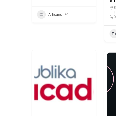
en
3
T
Artisans
+1
0