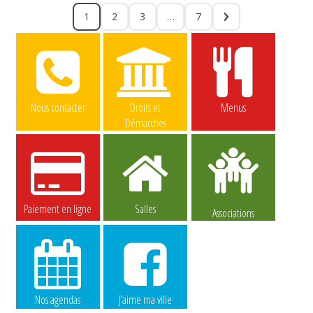
1
2
3
…
7
Nous contacter
Droits et
Menus
Démarches
Paiement en ligne
Salles
Associations
Nos agendas
J’aime ma ville